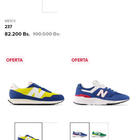
MEN'S
237
Precio
82.200 Bs.
Precio
100.500 Bs.
de
habitual
oferta
OFERTA
OFERTA