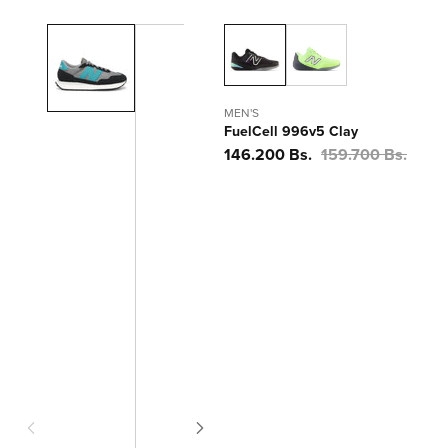
MEN'S
FuelCell 996v5 Clay
Precio
146.200 Bs.
Precio
159.700 Bs.
de
habitual
oferta