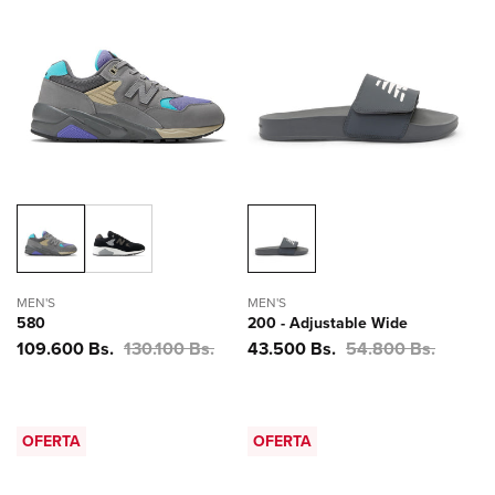
MEN'S
MEN'S
580
200 - Adjustable Wide
Precio
109.600 Bs.
Precio
130.100 Bs.
Precio
43.500 Bs.
Precio
54.800 Bs.
de
habitual
de
habitual
oferta
oferta
OFERTA
OFERTA