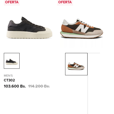
OFERTA
OFERTA
MEN'S
CT302
Precio
103.600 Bs.
Precio
114.200 Bs.
de
habitual
oferta