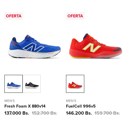
oferta
oferta
OFERTA
OFERTA
MEN'S
MEN'S
Fresh Foam X 880v14
FuelCell 996v5
Precio
137.000 Bs.
Precio
152.700 Bs.
Precio
146.200 Bs.
Precio
159.700 Bs.
de
habitual
de
habitual
oferta
oferta