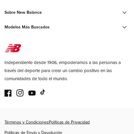
Sobre New Balance
Modelos Más Buscados
Independiente desde 1906, empoderamos a las personas a
través del deporte para crear un cambio positivo en las
comunidades de todo el mundo.
Facebook
Instagram
YouTube
TikTok
Formas
Términos y Condiciones
Políticas de Privacidad
de
pago
Políticas de Envío y Devolución