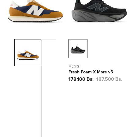
ó
n
:
MEN'S
Fresh Foam X More v5
Precio
178.100 Bs.
Precio
187.500 Bs.
de
habitual
oferta