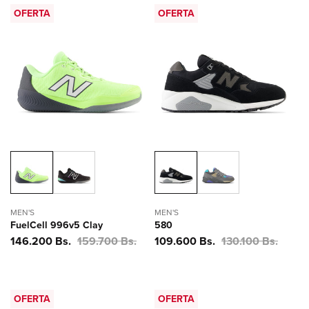
OFERTA
OFERTA
MEN'S
MEN'S
FuelCell 996v5 Clay
580
Precio
146.200 Bs.
Precio
159.700 Bs.
Precio
109.600 Bs.
Precio
130.100 Bs.
de
habitual
de
habitual
oferta
oferta
OFERTA
OFERTA