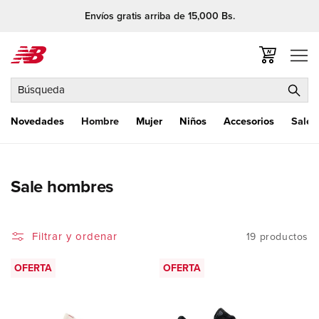
Ir
Envíos gratis arriba de 15,000 Bs.
directamente
al contenido
Carrito
Búsqueda
Novedades
Hombre
Mujer
Niños
Accesorios
Sale
C
Sale hombres
o
l
Filtrar y ordenar
19 productos
e
c
OFERTA
OFERTA
c
i