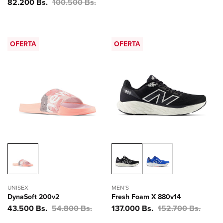
Precio
82.200 Bs.
Precio
100.500 Bs.
de
habitual
oferta
OFERTA
OFERTA
UNISEX
MEN'S
DynaSoft 200v2
Fresh Foam X 880v14
Precio
43.500 Bs.
Precio
54.800 Bs.
Precio
137.000 Bs.
Precio
152.700 Bs.
de
habitual
de
habitual