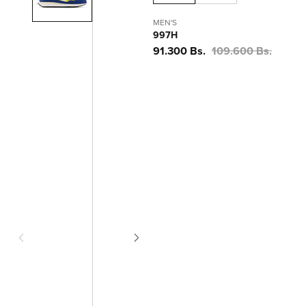
MEN'S
997H
Precio
91.300 Bs.
Precio
109.600 Bs.
de
habitual
oferta