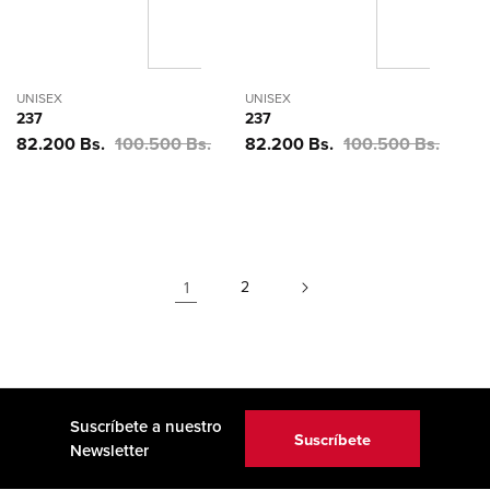
UNISEX
UNISEX
237
237
Precio
82.200 Bs.
Precio
100.500 Bs.
Precio
82.200 Bs.
Precio
100.500 Bs.
de
habitual
de
habitual
oferta
oferta
1
2
Suscríbete a nuestro
Suscríbete
Newsletter