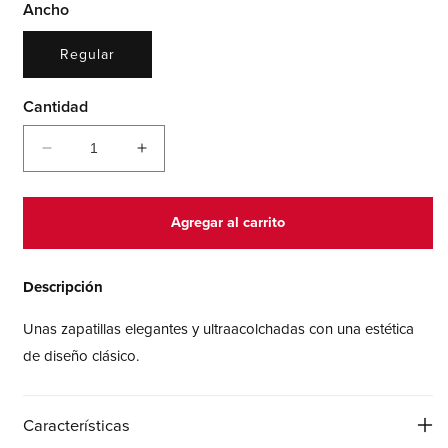
Ancho
Regular
Cantidad
Reducir
Aumentar
cantidad
cantidad
para
para
530
530
Agregar al carrito
Descripción
Unas zapatillas elegantes y ultraacolchadas con una estética
de diseño clásico.
Características