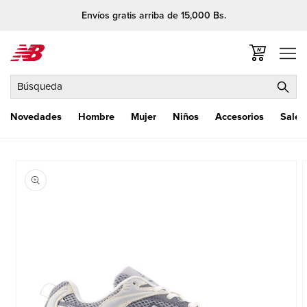
Ir
Envíos gratis arriba de 15,000 Bs.
directamente
al contenido
Carrito
Búsqueda
Novedades
Hombre
Mujer
Niños
Accesorios
Sale
Ir
directamente
a la
información
del producto