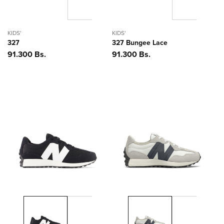
KIDS'
KIDS'
327
327 Bungee Lace
Precio
91.300 Bs.
Precio
91.300 Bs.
habitual
habitual