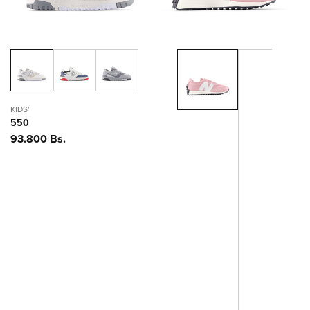
KIDS'
550
Precio
93.800 Bs.
habitual