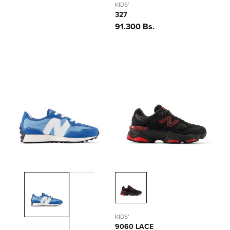
KIDS'
327
Precio
91.300 Bs.
habitual
KIDS'
9060 LACE