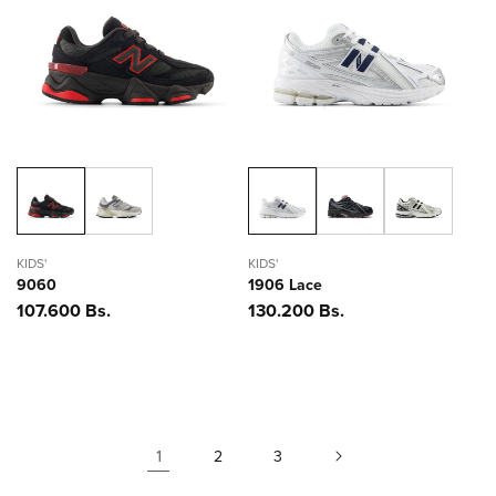
KIDS'
KIDS'
9060
1906 Lace
Precio
107.600 Bs.
Precio
130.200 Bs.
habitual
habitual
1
2
3