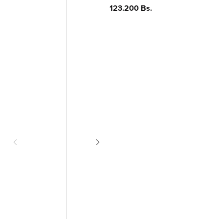
Precio
123.200 Bs.
habitual