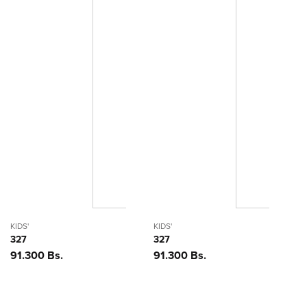
KIDS'
KIDS'
327
327
Precio
91.300 Bs.
Precio
91.300 Bs.
habitual
habitual