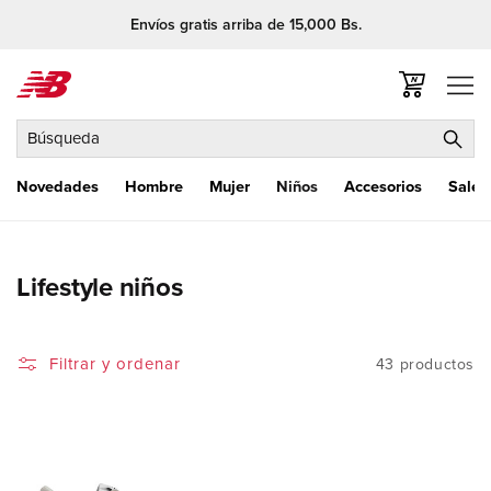
Ir
Envíos gratis arriba de 15,000 Bs.
directamente
al contenido
Carrito
Búsqueda
Novedades
Hombre
Mujer
Niños
Accesorios
Sale
C
Lifestyle niños
o
l
Filtrar y ordenar
43 productos
e
c
c
i