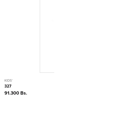
KIDS'
327
Precio
91.300 Bs.
habitual