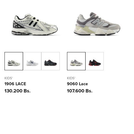
KIDS'
KIDS'
1906 LACE
9060 Lace
Precio
130.200 Bs.
Precio
107.600 Bs.
habitual
habitual