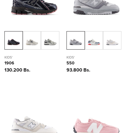
KIDS'
KIDS'
1906
550
Precio
130.200 Bs.
Precio
93.800 Bs.
habitual
habitual