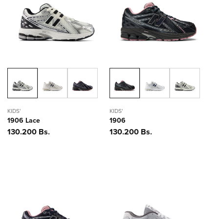
KIDS'
KIDS'
1906 Lace
1906
Precio
130.200 Bs.
Precio
130.200 Bs.
habitual
habitual