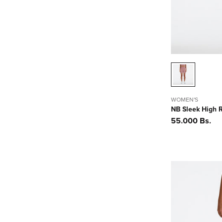
n
:
WOMEN'S
NB Sleek High R
Precio
55.000 Bs.
habitual