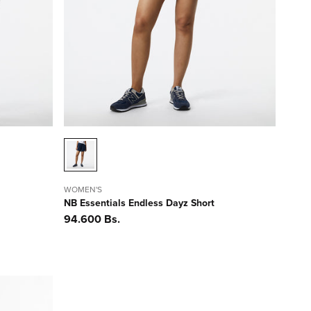
WOMEN'S
NB Essentials Endless Dayz Short
Precio
94.600 Bs.
habitual