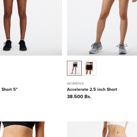
WOMEN'S
s Short 5"
Accelerate 2.5 inch Short
Precio
38.500 Bs.
habitual