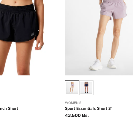
WOMEN'S
inch Short
Sport Essentials Short 3"
Precio
43.500 Bs.
habitual