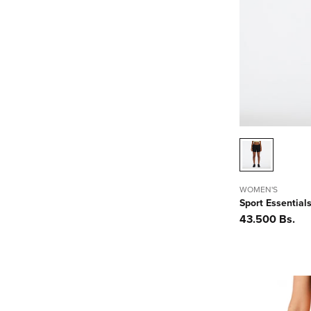
WOMEN'S
Sport Essential
Precio
43.500 Bs.
habitual