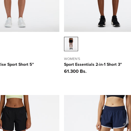
WOMEN'S
ise Sport Short 5"
Sport Essentials 2-in-1 Short 3"
Precio
61.300 Bs.
habitual