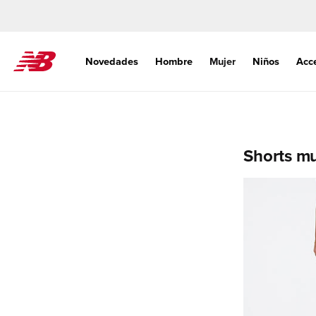
Ir
directamente
al contenido
Novedades
Hombre
Mujer
Niños
Acc
C
Shorts mu
o
l
e
c
c
i
ó