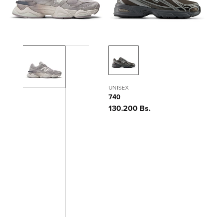
UNISEX
740
Precio
130.200 Bs.
habitual