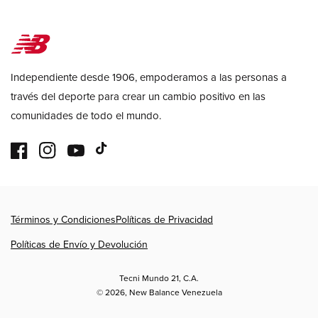
Independiente desde 1906, empoderamos a las personas a
través del deporte para crear un cambio positivo en las
comunidades de todo el mundo.
Facebook
Instagram
YouTube
TikTok
Formas
Términos y Condiciones
Políticas de Privacidad
de
pago
Políticas de Envío y Devolución
Tecni Mundo 21, C.A.
© 2026,
New Balance Venezuela