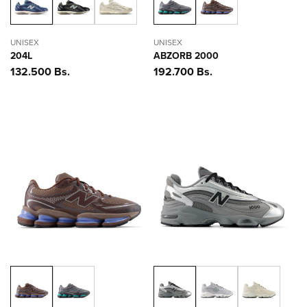
UNISEX
UNISEX
204L
ABZORB 2000
Precio
132.500 Bs.
Precio
192.700 Bs.
habitual
habitual