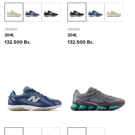
UNISEX
UNISEX
204L
204L
Precio
132.500 Bs.
Precio
132.500 Bs.
habitual
habitual