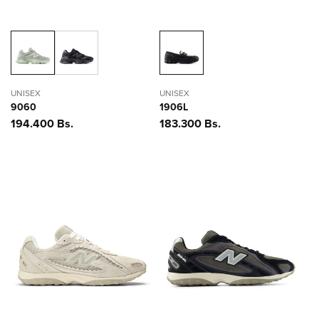
UNISEX
UNISEX
9060
1906L
Precio
194.400 Bs.
Precio
183.300 Bs.
habitual
habitual