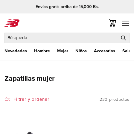
Ir
Envíos gratis arriba de 15,000 Bs.
directamente
al contenido
Carrito
Búsqueda
Novedades
Hombre
Mujer
Niños
Accesorios
Sale
C
Zapatillas mujer
o
l
Filtrar y ordenar
230 productos
e
c
c
i