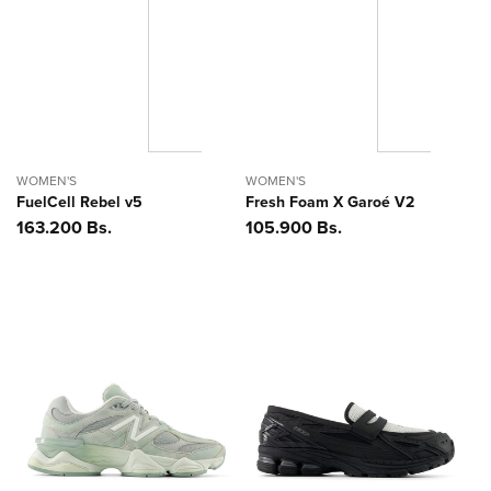
WOMEN'S
WOMEN'S
FuelCell Rebel v5
Fresh Foam X Garoé V2
Precio
163.200 Bs.
Precio
105.900 Bs.
habitual
habitual