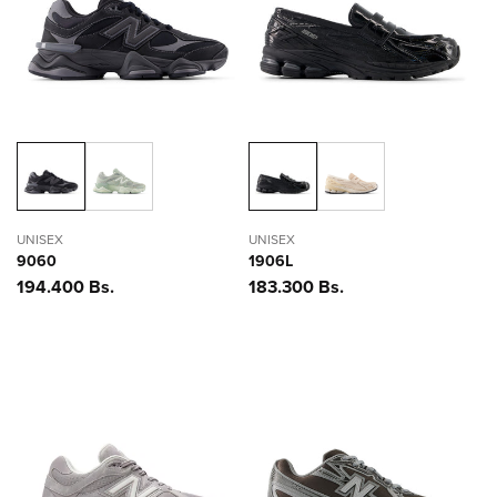
ó
n
:
UNISEX
UNISEX
9060
1906L
Precio
194.400 Bs.
Precio
183.300 Bs.
habitual
habitual