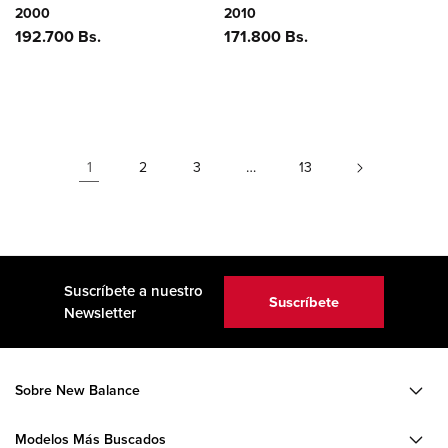
2000
2010
Precio
192.700 Bs.
Precio
171.800 Bs.
habitual
habitual
1
…
2
3
13
Suscríbete a nuestro
Suscríbete
Newsletter
Sobre New Balance
Modelos Más Buscados