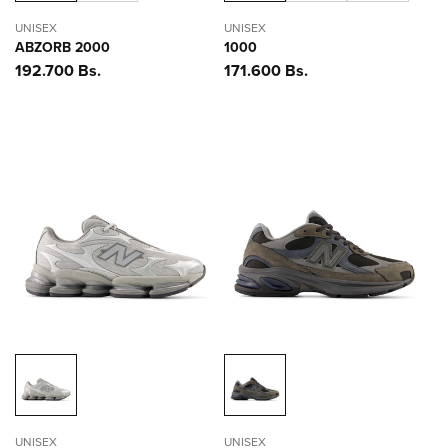
UNISEX
UNISEX
ABZORB 2000
1000
Precio
192.700 Bs.
Precio
171.600 Bs.
habitual
habitual
UNISEX
UNISEX