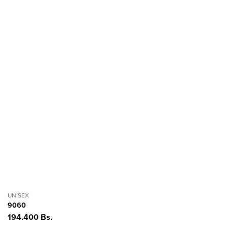
UNISEX
9060
Precio
194.400 Bs.
habitual