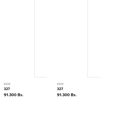
KIDS'
KIDS'
327
327
Precio
91.300 Bs.
Precio
91.300 Bs.
habitual
habitual