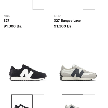
KIDS'
KIDS'
327
327 Bungee Lace
Precio
91.300 Bs.
Precio
91.300 Bs.
habitual
habitual