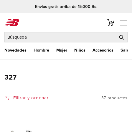
Ir
Envíos gratis arriba de 15,000 Bs.
directamente
al contenido
Carrito
Búsqueda
Novedades
Hombre
Mujer
Niños
Accesorios
Sale
C
327
o
l
Filtrar y ordenar
37 productos
e
c
c
i