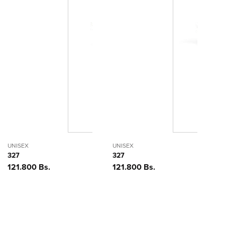
UNISEX
UNISEX
327
327
Precio
121.800 Bs.
Precio
121.800 Bs.
habitual
habitual