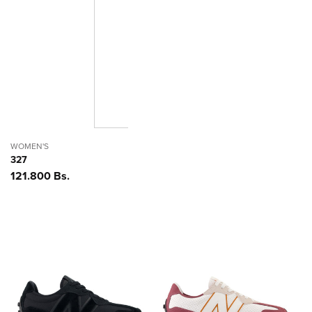
WOMEN'S
327
Precio
121.800 Bs.
habitual