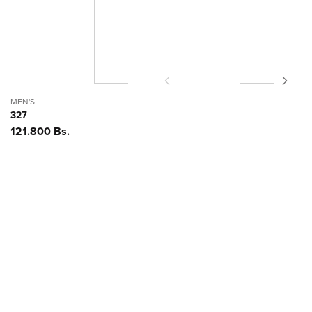
MEN'S
327
Precio
121.800 Bs.
habitual