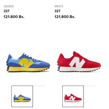
UNISEX
MEN'S
327
327
Precio
121.800 Bs.
Precio
121.800 Bs.
habitual
habitual