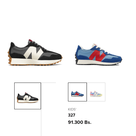
habitual
habitual
KIDS'
327
Precio
91.300 Bs.
habitual