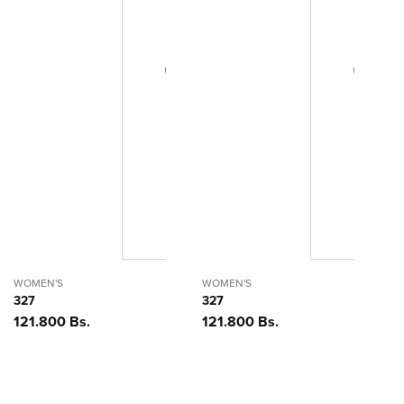
WOMEN'S
WOMEN'S
327
327
Precio
121.800 Bs.
Precio
121.800 Bs.
habitual
habitual