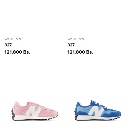
WOMEN'S
WOMEN'S
327
327
Precio
121.800 Bs.
Precio
121.800 Bs.
habitual
habitual