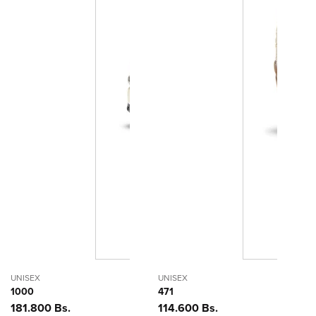
UNISEX
UNISEX
1000
471
Precio
181.800 Bs.
Precio
114.600 Bs.