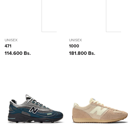
UNISEX
UNISEX
471
1000
Precio
114.600 Bs.
Precio
181.800 Bs.
habitual
habitual