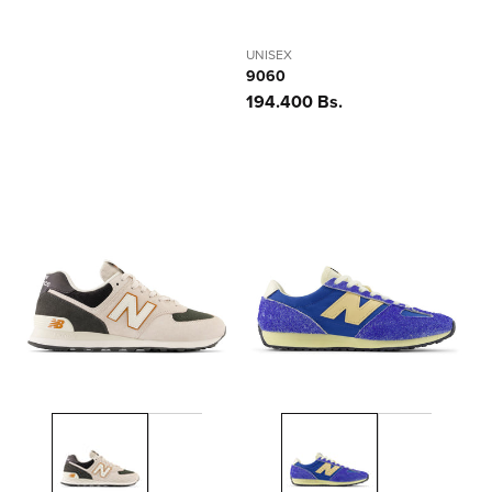
UNISEX
9060
Precio
194.400 Bs.
habitual