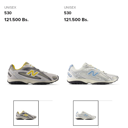
UNISEX
UNISEX
530
530
Precio
121.500 Bs.
Precio
121.500 Bs.
habitual
habitual