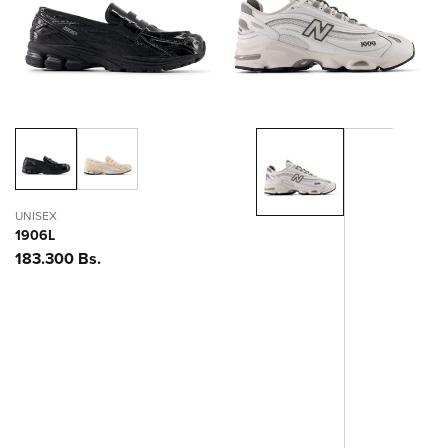
ó
n
:
UNISEX
1906L
Precio
183.300 Bs.
habitual