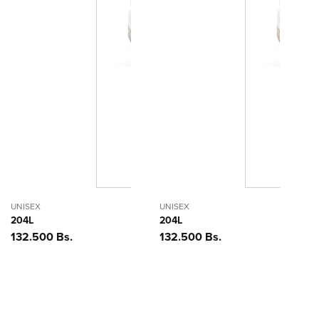
UNISEX
UNISEX
204L
204L
Precio
132.500 Bs.
Precio
132.500 Bs.
habitual
habitual