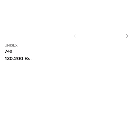
UNISEX
740
Precio
130.200 Bs.
habitual