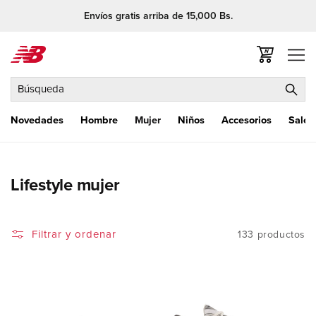
Ir
Envíos gratis arriba de 15,000 Bs.
directamente
al contenido
Carrito
Búsqueda
Novedades
Hombre
Mujer
Niños
Accesorios
Sale
C
Lifestyle mujer
o
l
Filtrar y ordenar
133 productos
e
c
c
i