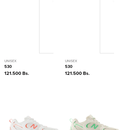
UNISEX
UNISEX
530
530
Precio
121.500 Bs.
Precio
121.500 Bs.
habitual
habitual