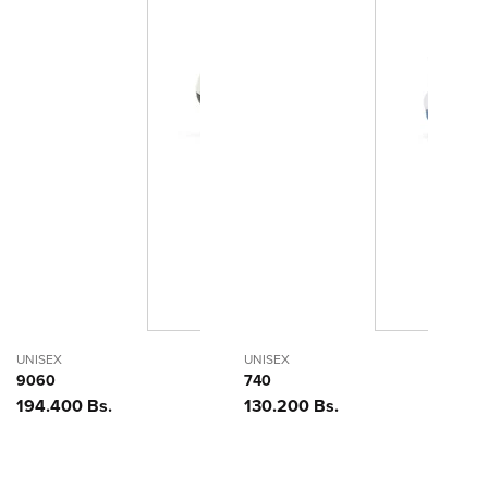
UNISEX
UNISEX
9060
740
Precio
194.400 Bs.
Precio
130.200 Bs.
habitual
habitual