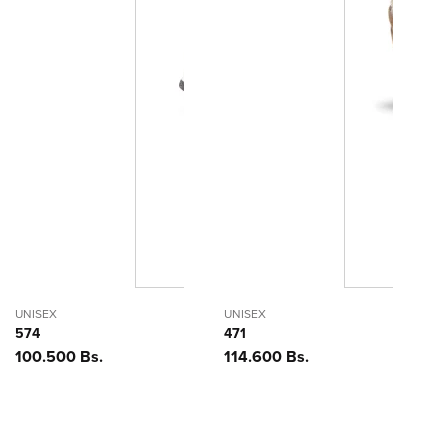
UNISEX
UNISEX
574
471
Precio
100.500 Bs.
Precio
114.600 Bs.
habitual
habitual