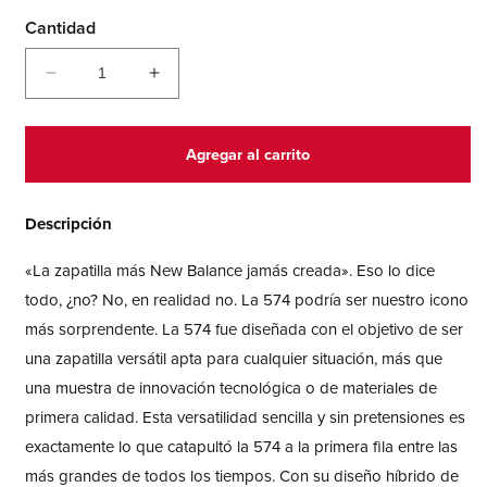
Cantidad
Reducir
Aumentar
cantidad
cantidad
para
para
574
574
Agregar al carrito
Core
Core
Hook
Hook
&amp;
&amp;
Descripción
Loop
Loop
«La zapatilla más New Balance jamás creada». Eso lo dice
todo, ¿no? No, en realidad no. La 574 podría ser nuestro icono
más sorprendente. La 574 fue diseñada con el objetivo de ser
una zapatilla versátil apta para cualquier situación, más que
una muestra de innovación tecnológica o de materiales de
primera calidad. Esta versatilidad sencilla y sin pretensiones es
exactamente lo que catapultó la 574 a la primera fila entre las
más grandes de todos los tiempos. Con su diseño híbrido de