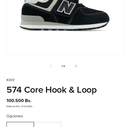
Abrir
A
elemento
e
multimedia
m
de
1
/
4
1
2
en
e
una
u
KIDS'
ventana
v
574 Core Hook & Loop
modal
m
Precio
100.500 Bs.
habitual
Impuesto incluido.
Opciones: