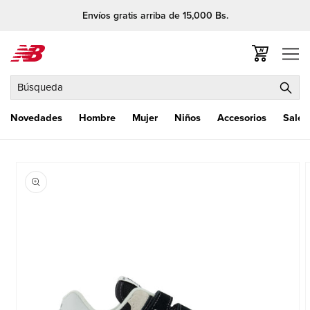
Ir
Envíos gratis arriba de 15,000 Bs.
directamente
al contenido
Carrito
Búsqueda
Novedades
Hombre
Mujer
Niños
Accesorios
Sale
Ir
directamente
a la
información
del producto