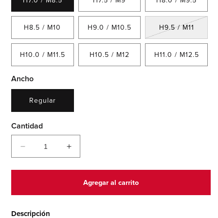
H7.0 / M8.5
H7.5 / M9
H8.0 / M9.5
Varian
H8.5 / M10
H9.0 / M10.5
H9.5 / M11
agotad
o
no
H10.0 / M11.5
H10.5 / M12
H11.0 / M12.5
dispon
Ancho
Regular
Cantidad
Reducir
Aumentar
cantidad
cantidad
para
para
740
740
Agregar al carrito
Descripción