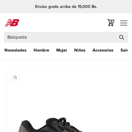
Ir
Envíos gratis arriba de 15,000 Bs.
directamente
al contenido
Carrito
Búsqueda
Novedades
Hombre
Mujer
Niños
Accesorios
Sale
Ir
directamente
a la
información
del producto