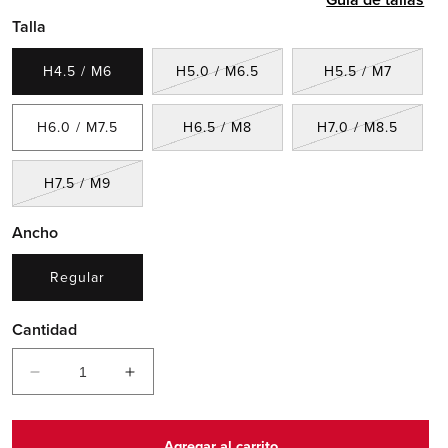
Talla
Variante
Variant
H4.5 / M6
H5.0 / M6.5
H5.5 / M7
agotada
agotada
o
o
no
no
Variante
Variant
H6.0 / M7.5
H6.5 / M8
H7.0 / M8.5
disponible
disponi
agotada
agotad
o
o
no
no
Variante
H7.5 / M9
disponible
dispon
agotada
o
Ancho
no
disponible
Regular
Cantidad
Reducir
Aumentar
cantidad
cantidad
para
para
530
530
Agregar al carrito