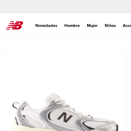
Ir
directamente
al contenido
Novedades
Hombre
Mujer
Niños
Acc
Ir
directamente
a la
información
del producto