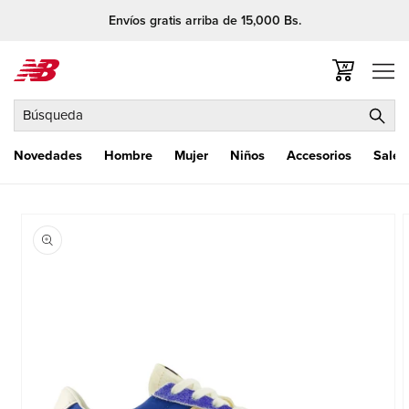
Ir
Envíos gratis arriba de 15,000 Bs.
directamente
al contenido
Carrito
Búsqueda
Novedades
Hombre
Mujer
Niños
Accesorios
Sale
Ir
directamente
a la
información
del producto