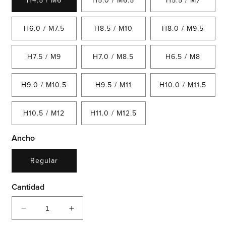
H4.5 / M6
H5.0 / M6.5
H5.5 / M7
H6.0 / M7.5
H8.5 / M10
H8.0 / M9.5
H7.5 / M9
H7.0 / M8.5
H6.5 / M8
H9.0 / M10.5
H9.5 / M11
H10.0 / M11.5
H10.5 / M12
H11.0 / M12.5
Ancho
Regular
Cantidad
Reducir
Aumentar
cantidad
cantidad