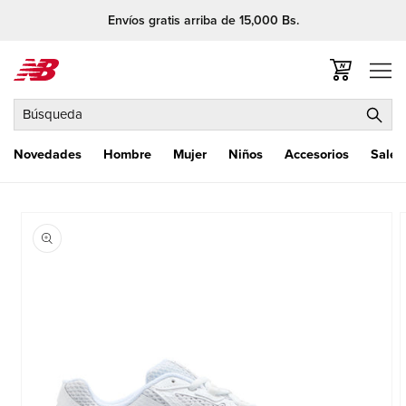
Ir
Envíos gratis arriba de 15,000 Bs.
directamente
al contenido
Carrito
Búsqueda
Novedades
Hombre
Mujer
Niños
Accesorios
Sale
Ir
directamente
a la
información
del producto