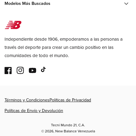
Modelos Más Buscados
Independiente desde 1906, empoderamos a las personas a
través del deporte para crear un cambio positivo en las
comunidades de todo el mundo.
Facebook
Instagram
YouTube
TikTok
Formas
Términos y Condiciones
Políticas de Privacidad
de
pago
Políticas de Envío y Devolución
Tecni Mundo 21, C.A.
© 2026,
New Balance Venezuela