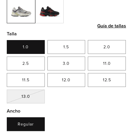
Guía de tallas
Talla
1.0
1.5
2.0
2.5
3.0
11.0
11.5
12.0
12.5
Variante
13.0
agotada
o
Ancho
no
disponible
Regular