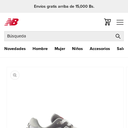
Ir
Envíos gratis arriba de 15,000 Bs.
directamente
al contenido
Carrito
Búsqueda
Novedades
Hombre
Mujer
Niños
Accesorios
Sale
Ir
directamente
a la
información
del producto