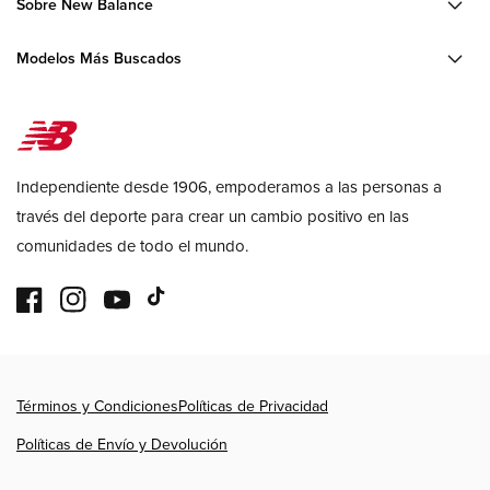
Sobre New Balance
Modelos Más Buscados
Independiente desde 1906, empoderamos a las personas a
través del deporte para crear un cambio positivo en las
comunidades de todo el mundo.
Facebook
Instagram
YouTube
TikTok
Formas
Términos y Condiciones
Políticas de Privacidad
de
pago
Políticas de Envío y Devolución