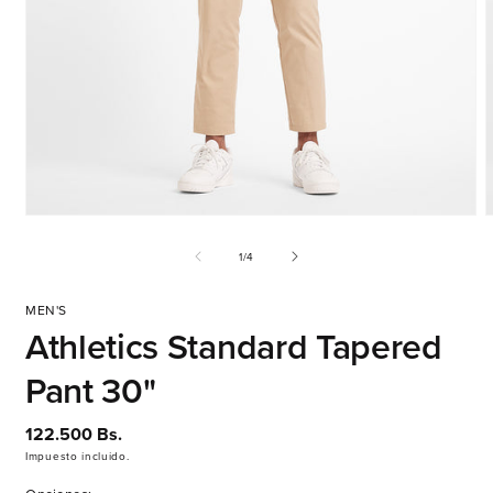
Abrir
A
elemento
e
multimedia
m
de
1
/
4
1
2
en
e
una
u
MEN'S
ventana
v
Athletics Standard Tapered
modal
m
Pant 30"
Precio
122.500 Bs.
habitual
Impuesto incluido.