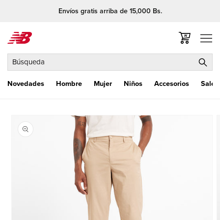
Ir
Envíos gratis arriba de 15,000 Bs.
directamente
al contenido
Carrito
Búsqueda
Novedades
Hombre
Mujer
Niños
Accesorios
Sale
Ir
directamente
a la
información
del producto