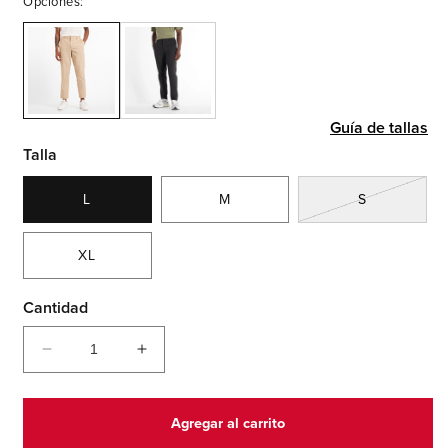
Opciones:
Guía de tallas
Talla
Variante
L
M
S
agotada
o
no
XL
disponible
Cantidad
Reducir
Aumentar
cantidad
cantidad
para
para
Athletics
Athletics
Agregar al carrito
Standard
Standard