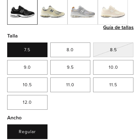
Guía de tallas
Talla
Variante
7.5
8.0
8.5
agotada
o
no
9.0
9.5
10.0
disponible
10.5
11.0
11.5
12.0
Ancho
Regular