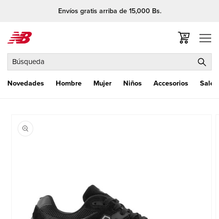
Ir
Envíos gratis arriba de 15,000 Bs.
directamente
al contenido
Carrito
Búsqueda
Novedades
Hombre
Mujer
Niños
Accesorios
Sale
Ir
directamente
a la
información
del producto