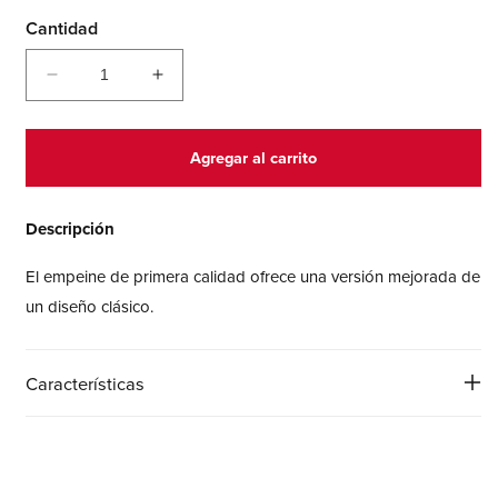
Cantidad
Reducir
Aumentar
cantidad
cantidad
para
para
2002R
2002R
Agregar al carrito
Descripción
El empeine de primera calidad ofrece una versión mejorada de
un diseño clásico.
Características