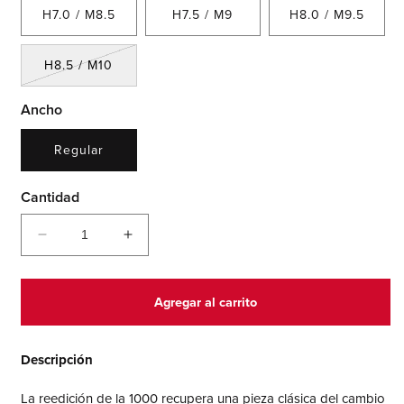
H7.0 / M8.5
H7.5 / M9
H8.0 / M9.5
Variante
H8.5 / M10
agotada
o
Ancho
no
disponible
Regular
Cantidad
Reducir
Aumentar
cantidad
cantidad
para
para
1000
1000
Agregar al carrito
Descripción
La reedición de la 1000 recupera una pieza clásica del cambio