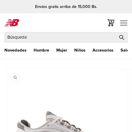
Ir
Envíos gratis arriba de 15,000 Bs.
directamente
al contenido
Carrito
Búsqueda
Novedades
Hombre
Mujer
Niños
Accesorios
Sale
Ir
directamente
a la
información
del producto