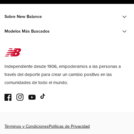
Sobre New Balance
Modelos Más Buscados
Independiente desde 1906, empoderamos a las personas a
través del deporte para crear un cambio positivo en las
comunidades de todo el mundo.
Facebook
Instagram
YouTube
TikTok
Formas
Términos y Condiciones
Políticas de Privacidad
de