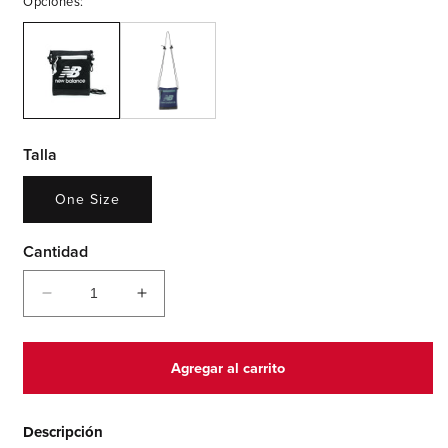
Opciones:
Talla
One Size
Cantidad
Reducir
Aumentar
cantidad
cantidad
para
para
Athletics
Athletics
Agregar al carrito
Lightweight
Lightweight
Crossbody
Crossbody
Bag
Bag
Descripción