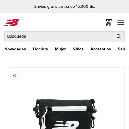
Ir
Envíos gratis arriba de 15,000 Bs.
directamente
al contenido
Carrito
Búsqueda
Novedades
Hombre
Mujer
Niños
Accesorios
Sale
Ir
directamente
a la
información
del producto