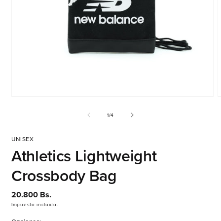
Abrir
A
elemento
e
multimedia
m
de
1
/
4
1
2
en
e
una
u
UNISEX
ventana
v
Athletics Lightweight
modal
m
Crossbody Bag
Precio
20.800 Bs.
habitual
Impuesto incluido.