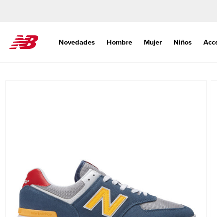
Ir
directamente
al contenido
Novedades
Hombre
Mujer
Niños
Acc
Ir
directamente
a la
información
del producto