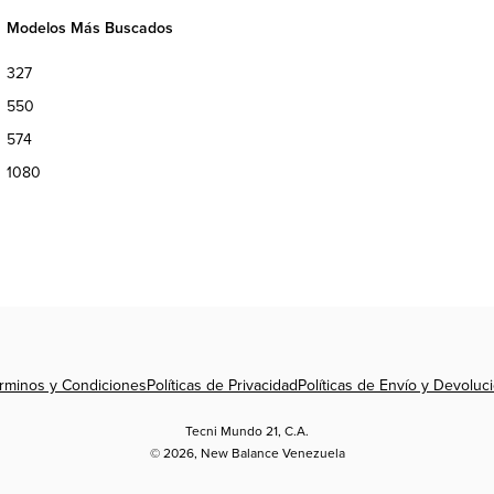
Modelos Más Buscados
327
550
574
1080
Formas
rminos y Condiciones
Políticas de Privacidad
Políticas de Envío y Devoluc
de
pago
Tecni Mundo 21, C.A.
© 2026,
New Balance Venezuela