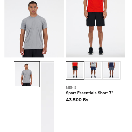
MEN'S
Sport Essentials Short 7"
Precio
43.500 Bs.
habitual