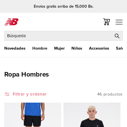
Ir
Envíos gratis arriba de 15,000 Bs.
directamente
al contenido
Carrito
Búsqueda
Novedades
Hombre
Mujer
Niños
Accesorios
Sale
C
Ropa Hombres
o
l
Filtrar y ordenar
46 productos
e
c
c
i