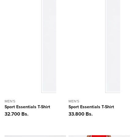
MEN'S
MEN'S
Sport Essentials T-Shirt
Sport Essentials T-Shirt
Precio
32.700 Bs.
Precio
33.800 Bs.
habitual
habitual