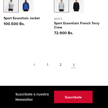
Sport Essentials Jacket
MEN'S
Sport Essentials French Terry
Precio
100.500 Bs.
Crew
habitual
Precio
72.900 Bs.
habitual
1
2
3
Suscríbete a nuestro
Suscríbete
Newsletter