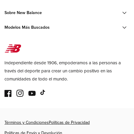
Sobre New Balance
Modelos Más Buscados
Independiente desde 1906, empoderamos a las personas a
través del deporte para crear un cambio positivo en las
comunidades de todo el mundo.
Facebook
Instagram
YouTube
TikTok
Formas
Términos y Condiciones
Políticas de Privacidad
de
pago
Políticas de Envío y Devolución