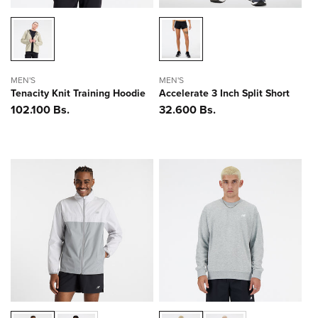
MEN'S
MEN'S
Tenacity Knit Training Hoodie
Accelerate 3 Inch Split Short
Precio
102.100 Bs.
Precio
32.600 Bs.
habitual
habitual