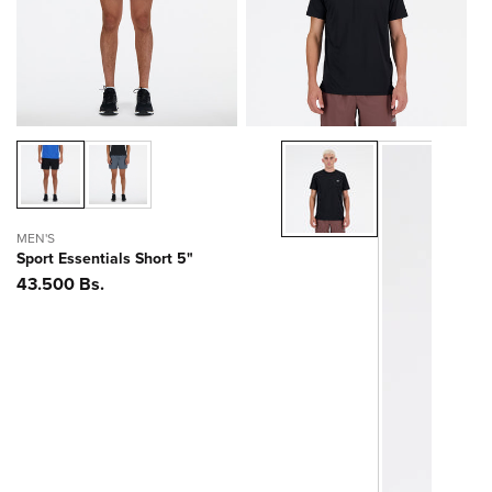
ó
n
:
MEN'S
Sport Essentials Short 5"
Precio
43.500 Bs.
habitual