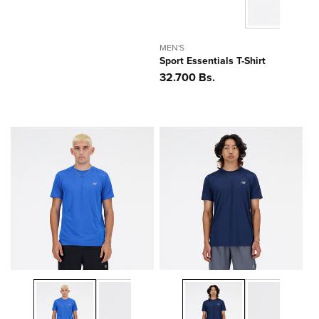
MEN'S
Sport Essentials T-Shirt
Precio
32.700 Bs.
habitual