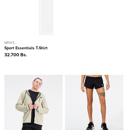
MEN'S
Sport Essentials T-Shirt
Precio
32.700 Bs.
habitual